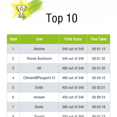
Top 10
Rank
User
Point Score
Time Taken
1
Antoine
540 out of 540
00:01:13
2
Florian Bonhoure
540 out of 540
00:01:32
3
00
480 out of 540
00:01:32
4
Clément@Peugeot113
480 out of 540
00:04:12
5
Gotte
450 out of 540
00:02:21
6
emixam
450 out of 540
00:06:24
7
Xavier
390 out of 540
00:03:18
8
Yougzz
350 out of 350
00:01:13