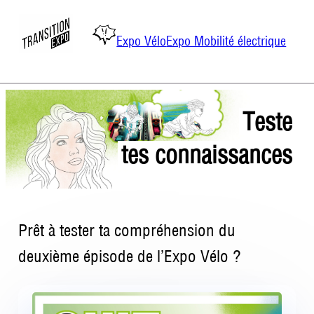
Expo Vélo
Expo Mobilité électrique
Aller
Teste
au
contenu
tes connaissances
Prêt à tester ta compréhension du
deuxième épisode de l’Expo Vélo ?