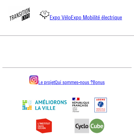
Tooltip Style :
infobulle-
Aller
Expo Vélo
Expo Mobilité électrique
au
BD
contenu
Le projet
Qui sommes-nous ?
Bonus