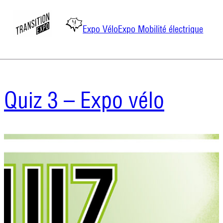
Catégorie :
expo-velo
Aller
Expo Vélo
Expo Mobilité électrique
au
contenu
Quiz 3 – Expo vélo